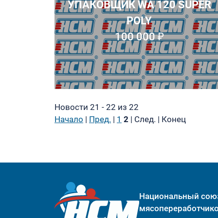
УПАКОВЩИК WA 120 SUPER
POLY
100 000 ₽
Новости 21 - 22 из 22
Начало
|
Пред.
|
1
2
| След. | Конец
Национальный сою
мясопереработчик