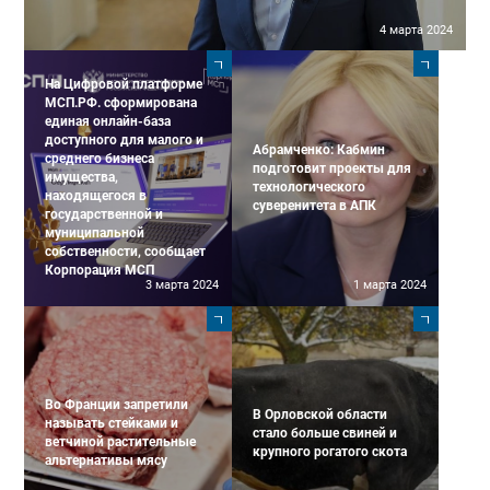
4 марта 2024
На Цифровой платформе
МСП.РФ. сформирована
единая онлайн-база
доступного для малого и
Абрамченко: Кабмин
среднего бизнеса
подготовит проекты для
имущества,
технологического
находящегося в
суверенитета в АПК
государственной и
муниципальной
собственности, сообщает
Корпорация МСП
3 марта 2024
1 марта 2024
Во Франции запретили
В Орловской области
называть стейками и
стало больше свиней и
ветчиной растительные
крупного рогатого скота
альтернативы мясу