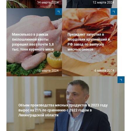
14 марта 2024
12 марта 2024
Минсельхоз в рамках
Президент запустил в
беспошлинной квоты
Мордовии крупнейший в
разрешил ввоз почти 5,8
РФ завод по выпуску
тыс. тонн куриного мяса
мясных снеков
10 марта 2024
6 марта 2024
Объем производства мясных продуктов в 2023 году
вырос на 21% по сравнению с 2022 годом в
Ленинградской области