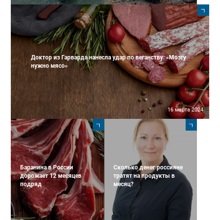
Доктор из Гарварда нанесла удар по веганству: «Мозгу
нужно мясо»
16 марта 2024
Баранина в России
Сколько денег россияне
дорожает 12 месяцев
тратят на продукты в
подряд
месяц?