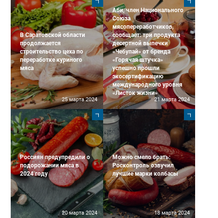
Аби, член Национального
Союза
мясопереработчиков,
В Саратовской области
сообщает: три продукта
продолжается
десертной выпечки
строительство цеха по
«Чебупай» от бренда
переработке куриного
«Горячая штучка»
мяса
успешно прошли
экосертификацию
международного уровня
«Листок жизни»
25 марта 2024
21 марта 2024
Россиян предупредили о
Можно смело брать:
подорожании мяса в
Росконтроль озвучил
2024 году
лучшие марки колбасы
20 марта 2024
18 марта 2024