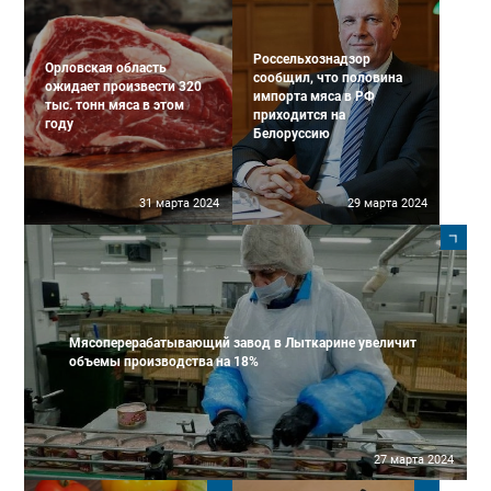
Россельхознадзор
Орловская область
сообщил, что половина
ожидает произвести 320
импорта мяса в РФ
тыс. тонн мяса в этом
приходится на
году
Белоруссию
31 марта 2024
29 марта 2024
Мясоперерабатывающий завод в Лыткарине увеличит
объемы производства на 18%
27 марта 2024