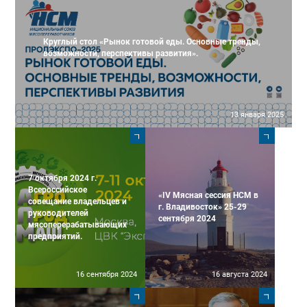
Круглый стол «Рынок готовой еды. Основные тренды,
возможности, перспективы развития».
13 января 2025
7 октября 2024 г.
Всероссийское
«IV Мясная сессия НСМ в
совещание владельцев и
г. Владивосток» 25-29
руководителей
сентября 2024
мясоперерабатывающих
предприятий.
16 сентября 2024
16 августа 2024