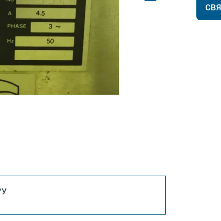
СВ
/У