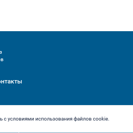
з
ов
онтакты
ь с условиями использования файлов cookie.
© 1997-2026 Национальный союз мясоперерабочиков