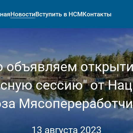
вная
Новости
Вступить в НСМ
Контакты
 объявляем открыти
сную сессию" от На
за Мясопереработчи
13 августа 2023