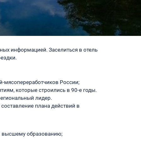
енных информацией. Заселиться в отель
оездки.
й-мясопереработчиков России;
иям, которые строились в 90-е годы.
егиональный лидер.
 составление плана действий в
 и высшему образованию;