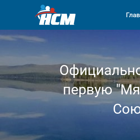
Гла
Официально
первую "Мя
Сою