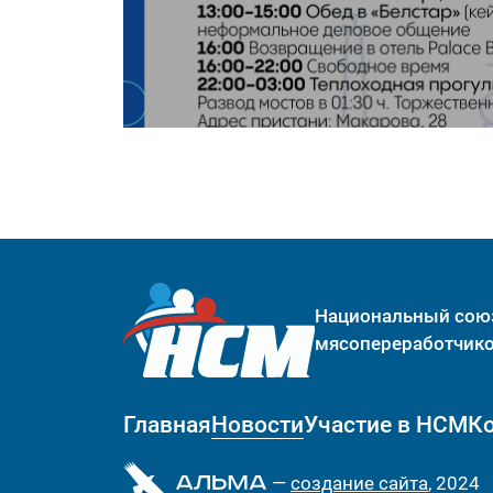
Национальный сою
мясопереработчик
Главная
Новости
Участие в НСМ
К
—
cоздание сайта
, 2024